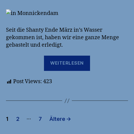
Seit die Shanty Ende März in’s Wasser
gekommen ist, haben wir eine ganze Menge
gebastelt und erledigt.
„Angekommen
WEITERLESEN
beim
Heitmathafen
Post Views:
423
für
diese
Saison“
Seitennummerierung
…
1
2
7
Ältere
→
der