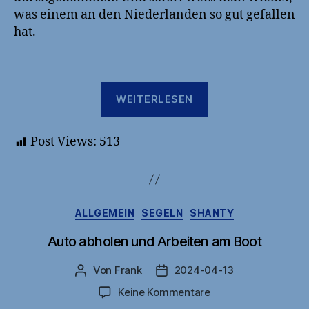
was einem an den Niederlanden so gut gefallen
hat.
„Weitere
WEITERLESEN
Zeit
in
Post Views:
513
Monnickendam“
Kategorien
ALLGEMEIN
SEGELN
SHANTY
Auto abholen und Arbeiten am Boot
Von
Frank
2024-04-13
Beitragsautor
Veröffentlichungsdatum
zu
Keine Kommentare
Auto