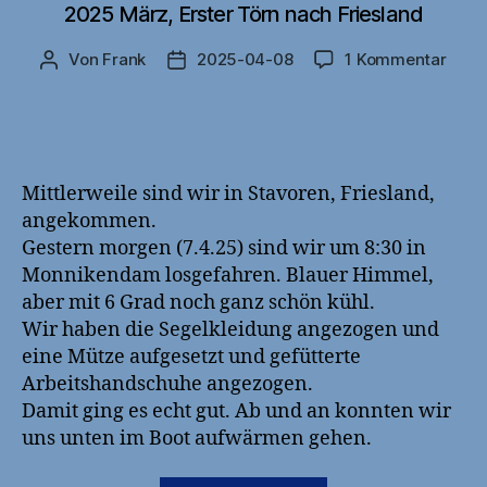
2025 März, Erster Törn nach Friesland
zu
Von
Frank
2025-04-08
1 Kommentar
Beitragsautor
Veröffentlichungsdatum
2025
März
Erste
Törn
nach
Mittlerweile sind wir in Stavoren, Friesland,
Fries
angekommen.
Gestern morgen (7.4.25) sind wir um 8:30 in
Monnikendam losgefahren. Blauer Himmel,
aber mit 6 Grad noch ganz schön kühl.
Wir haben die Segelkleidung angezogen und
eine Mütze aufgesetzt und gefütterte
Arbeitshandschuhe angezogen.
Damit ging es echt gut. Ab und an konnten wir
uns unten im Boot aufwärmen gehen.