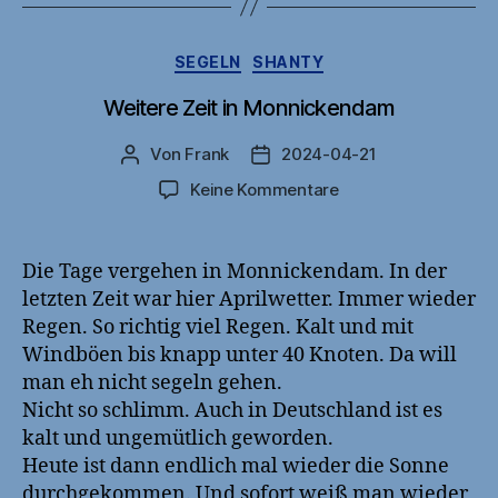
Kategorien
SEGELN
SHANTY
Weitere Zeit in Monnickendam
Von
Frank
2024-04-21
Beitragsautor
Veröffentlichungsdatum
zu
Keine Kommentare
Weitere
Zeit
in
Die Tage vergehen in Monnickendam. In der
Monnickendam
letzten Zeit war hier Aprilwetter. Immer wieder
Regen. So richtig viel Regen. Kalt und mit
Windböen bis knapp unter 40 Knoten. Da will
man eh nicht segeln gehen.
Nicht so schlimm. Auch in Deutschland ist es
kalt und ungemütlich geworden.
Heute ist dann endlich mal wieder die Sonne
durchgekommen. Und sofort weiß man wieder,