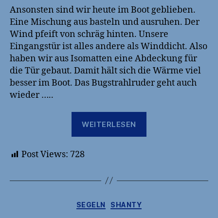
Ansonsten sind wir heute im Boot geblieben.
Eine Mischung aus basteln und ausruhen. Der
Wind pfeift von schräg hinten. Unsere
Eingangstür ist alles andere als Winddicht. Also
haben wir aus Isomatten eine Abdeckung für
die Tür gebaut. Damit hält sich die Wärme viel
besser im Boot. Das Bugstrahlruder geht auch
wieder …..
„2025-
WEITERLESEN
04-
09
Post Views:
728
News
und
Update
zum
Kategorien
SEGELN
SHANTY
Bugstrahlruder“