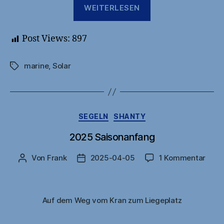
„2025
WEITERLESEN
März,
Erster
Post Views:
897
Törn
nach
marine
,
Solar
Schlagwörter
Friesland“
Kategorien
SEGELN
SHANTY
2025 Saisonanfang
zu
Von
Frank
2025-04-05
1 Kommentar
Beitragsautor
Veröffentlichungsdatum
2025
Sais
Auf dem Weg vom Kran zum Liegeplatz