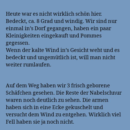
04-
09
Heute war es nicht wirklich schön hier.
News
Bedeckt, ca. 8 Grad und windig. Wir sind nur
und
einmal in’s Dorf gegangen, haben ein paar
Update
Kleinigkeiten eingekauft und Pommes
zum
gegessen.
Bugstrahlruder
Wenn der kalte Wind in’s Gesicht weht und es
bedeckt und ungemütlich ist, will man nicht
weiter rumlaufen.
Auf dem Weg haben wir 3 frisch geborene
Schäfchen gesehen. Die Reste der Nabelschnur
waren noch deutlich zu sehen. Die armen
haben sich in eine Ecke gekuschelt und
versucht dem Wind zu entgehen. Wirklich viel
Fell haben sie ja noch nicht.