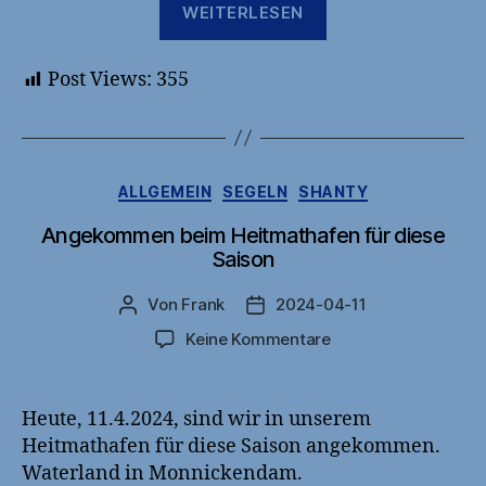
WEITERLESEN
abholen
und
Post Views:
355
Arbeiten
am
Boot“
Kategorien
ALLGEMEIN
SEGELN
SHANTY
Angekommen beim Heitmathafen für diese
Saison
Von
Frank
2024-04-11
Beitragsautor
Veröffentlichungsdatum
zu
Keine Kommentare
Angekommen
beim
Heitmathafen
Heute, 11.4.2024, sind wir in unserem
für
Heitmathafen für diese Saison angekommen.
diese
Waterland in Monnickendam.
Saison