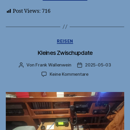
12
Post Views:
716
Sneek“
Kategorien
REISEN
Kleines Zwischupdate
Von
Frank Wallenwein
2025-05-03
Beitragsautor
Veröffentlichungsdatu
zu
Keine Kommentare
Kleines
Zwischupdate