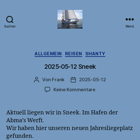
Suchen
Menü
DB1FW
Kategorien
ALLGEMEIN
REISEN
SHANTY
2025-05-12 Sneek
Von
Frank
2025-05-12
Beitragsautor
Veröffentlichungsdatum
zu
Keine Kommentare
2025-
05-
12
Aktuell liegen wir in Sneek. Im Hafen der
Sneek
Abma’s Werft.
Wir haben hier unseren neuen Jahresliegeplatz
gefunden.