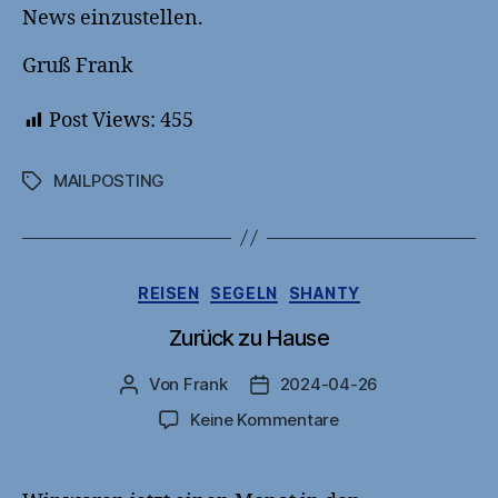
News einzustellen.
Gruß Frank
Post Views:
455
MAILPOSTING
Schlagwörter
Kategorien
REISEN
SEGELN
SHANTY
Zurück zu Hause
Von
Frank
2024-04-26
Beitragsautor
Veröffentlichungsdatum
zu
Keine Kommentare
Zurück
zu
Hause