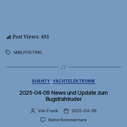
Post Views:
491
MAILPOSTING
Schlagwörter
Kategorien
SHANTY
YACHTELEKTRONIK
2025-04-09 News und Update zum
Bugstrahlruder
Von
Frank
2025-04-09
Beitragsautor
Veröffentlichungsdatum
zu
Keine Kommentare
2025-