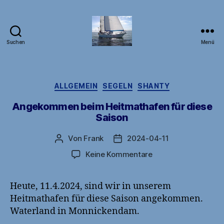
Suchen
Menü
DB1FW
Kategorien
ALLGEMEIN
SEGELN
SHANTY
Angekommen beim Heitmathafen für diese
Saison
Von
Frank
2024-04-11
Beitragsautor
Veröffentlichungsdatum
zu
Keine Kommentare
Angekommen
beim
Heute, 11.4.2024, sind wir in unserem
Heitmathafen
Heitmathafen für diese Saison angekommen.
für
diese
Waterland in Monnickendam.
Saison