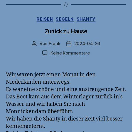
Kategorien
REISEN
SEGELN
SHANTY
Zurück zu Hause
Von
Frank
2024-04-26
Beitragsautor
Veröffentlichungsdatum
zu
Keine Kommentare
Zurück
zu
Hause
Wir waren jetzt einen Monat in den
Niederlanden unterwegs.
Es war eine schöne und eine anstrengende Zeit.
Das Boot kam aus dem Winterlager zurück in’s
Wasser und wir haben Sie nach
Monnickendam überführt.
Wir haben die Shanty in dieser Zeit viel besser
kennengelernt.