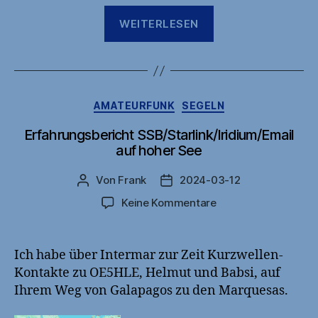
„Shanty
WEITERLESEN
kommt
in’s
Wasser“
Kategorien
AMATEURFUNK
SEGELN
Erfahrungsbericht SSB/Starlink/Iridium/Email
auf hoher See
Von
Frank
2024-03-12
Beitragsautor
Veröffentlichungsdatum
zu
Keine Kommentare
Erfahrungsbericht
SSB/Starlink/Iridiu
auf
Ich habe über Intermar zur Zeit Kurzwellen-
hoher
Kontakte zu OE5HLE, Helmut und Babsi, auf
See
Ihrem Weg von Galapagos zu den Marquesas.