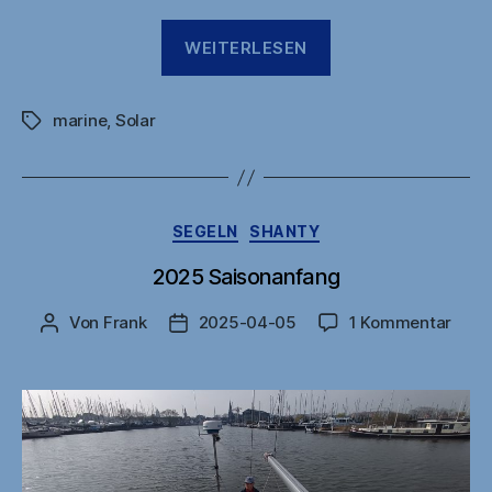
„2025
WEITERLESEN
März,
Erster
marine
,
Solar
Törn
Schlagwörter
nach
Friesland“
Kategorien
SEGELN
SHANTY
2025 Saisonanfang
zu
Von
Frank
2025-04-05
1 Kommentar
Beitragsautor
Veröffentlichungsdatum
2025
Sais