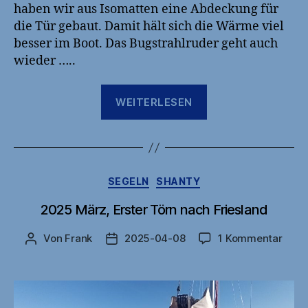
haben wir aus Isomatten eine Abdeckung für
die Tür gebaut. Damit hält sich die Wärme viel
besser im Boot. Das Bugstrahlruder geht auch
wieder …..
„2025-
WEITERLESEN
04-
09
News
und
Kategorien
SEGELN
SHANTY
Update
zum
2025 März, Erster Törn nach Friesland
Bugstrahlruder“
zu
Von
Frank
2025-04-08
1 Kommentar
Beitragsautor
Veröffentlichungsdatum
2025
März
Erste
Törn