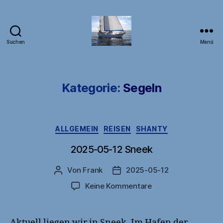
Suchen
Menü
DB1FW
Kategorie:
Segeln
Kategorien
ALLGEMEIN
REISEN
SHANTY
2025-05-12 Sneek
Von
Frank
2025-05-12
Beitragsautor
Veröffentlichungsdatum
zu
Keine Kommentare
2025-
05-
12
Aktuell liegen wir in Sneek. Im Hafen der