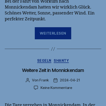
Bei der Fahrt von Workum nach
Monnickendam hatten wir wirklich Glück.
Schönes Wetter, Sonne, passender Wind. Ein
perfekter Zeitpunkt.
„Zurück
WEITERLESEN
zu
Hause“
Kategorien
SEGELN
SHANTY
Weitere Zeit in Monnickendam
Von
Frank
2024-04-21
Beitragsautor
Veröffentlichungsdatum
zu
Keine Kommentare
Weitere
Zeit
in
Die Tage vergehen in Monnickendam. In der