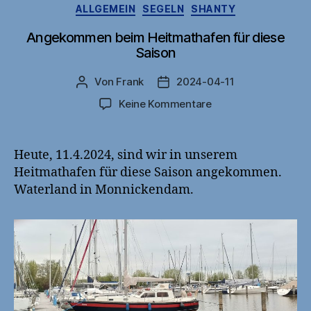
Kategorien
ALLGEMEIN
SEGELN
SHANTY
Boot“
Angekommen beim Heitmathafen für diese
Saison
Von
Frank
2024-04-11
Beitragsautor
Veröffentlichungsdatum
zu
Keine Kommentare
Angekommen
beim
Heitmathafen
Heute, 11.4.2024, sind wir in unserem
für
Heitmathafen für diese Saison angekommen.
diese
Waterland in Monnickendam.
Saison