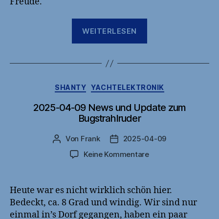
Freude.
„2025-
WEITERLESEN
05-
12
Sneek“
Kategorien
SHANTY
YACHTELEKTRONIK
2025-04-09 News und Update zum
Bugstrahlruder
Von
Frank
2025-04-09
Beitragsautor
Veröffentlichungsdatum
zu
Keine Kommentare
2025-
04-
09
Heute war es nicht wirklich schön hier.
News
Bedeckt, ca. 8 Grad und windig. Wir sind nur
und
einmal in’s Dorf gegangen, haben ein paar
Update