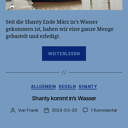
Seit die Shanty Ende März in’s Wasser
gekommen ist, haben wir eine ganze Menge
gebastelt und erledigt.
„Angekommen
WEITERLESEN
beim
Heitmathafen
für
diese
Kategorien
ALLGEMEIN
SEGELN
SHANTY
Saison“
Shanty kommt in’s Wasser
zu
Von
Frank
2024-03-30
1 Kommentar
Beitragsautor
Veröffentlichungsdatum
Shan
kom