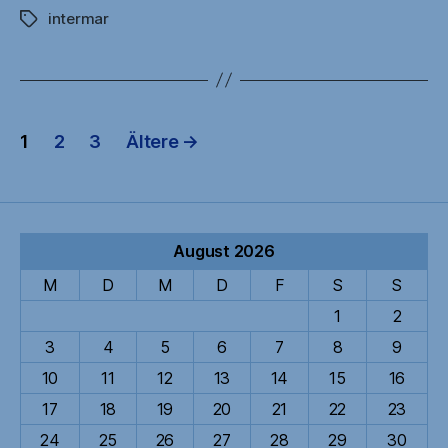
intermar
hoher
Schlagwörter
See“
Seitennummerierung
1
2
3
Ältere
→
der
Beiträge
August 2026
M
D
M
D
F
S
S
1
2
3
4
5
6
7
8
9
10
11
12
13
14
15
16
17
18
19
20
21
22
23
24
25
26
27
28
29
30