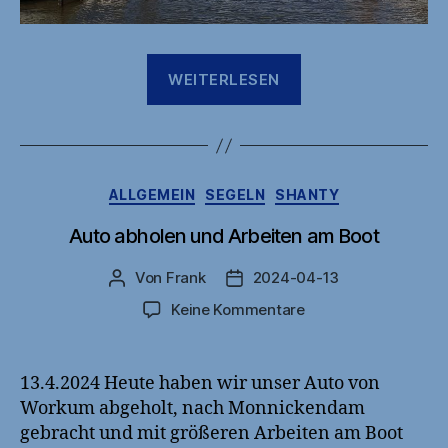
„Weitere
WEITERLESEN
Zeit
in
Monnickendam“
Kategorien
ALLGEMEIN
SEGELN
SHANTY
Auto abholen und Arbeiten am Boot
Von
Frank
2024-04-13
Beitragsautor
Veröffentlichungsdatum
zu
Keine Kommentare
Auto
abholen
und
13.4.2024 Heute haben wir unser Auto von
Arbeiten
Workum abgeholt, nach Monnickendam
am
gebracht und mit größeren Arbeiten am Boot
Boot