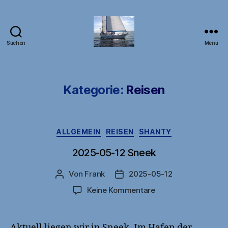
Suchen
Menü
DB1FW
Kategorie:
Reisen
Kategorien
ALLGEMEIN
REISEN
SHANTY
2025-05-12 Sneek
Von
Frank
2025-05-12
Beitragsautor
Veröffentlichungsdatum
zu
Keine Kommentare
2025-
05-
12
Aktuell liegen wir in Sneek. Im Hafen der