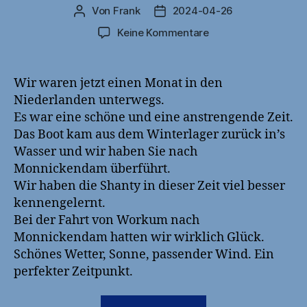
Von
Frank
2024-04-26
Beitragsautor
Veröffentlichungsdatum
zu
Keine Kommentare
Zurück
zu
Hause
Wir waren jetzt einen Monat in den
Niederlanden unterwegs.
Es war eine schöne und eine anstrengende Zeit.
Das Boot kam aus dem Winterlager zurück in’s
Wasser und wir haben Sie nach
Monnickendam überführt.
Wir haben die Shanty in dieser Zeit viel besser
kennengelernt.
Bei der Fahrt von Workum nach
Monnickendam hatten wir wirklich Glück.
Schönes Wetter, Sonne, passender Wind. Ein
perfekter Zeitpunkt.
„Zurück