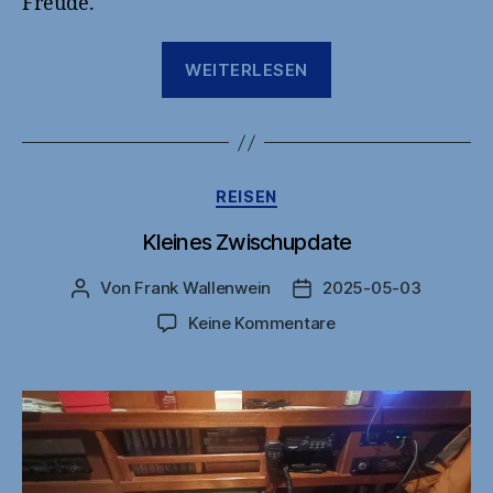
Freude.
„2025-
WEITERLESEN
05-
12
Sneek“
Kategorien
REISEN
Kleines Zwischupdate
Von
Frank Wallenwein
2025-05-03
Beitragsautor
Veröffentlichungsdatu
zu
Keine Kommentare
Kleines
Zwischupdate