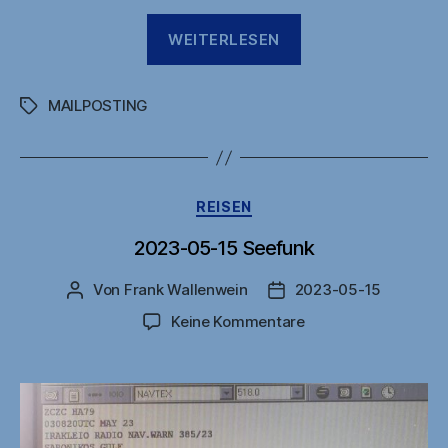
„2023-
WEITERLESEN
05-
17
MAILPOSTING
Milos“
Schlagwörter
Kategorien
REISEN
2023-05-15 Seefunk
Von
Frank Wallenwein
2023-05-15
Beitragsautor
Veröffentlichungsdatu
zu
Keine Kommentare
2023-
05-
15
Seefunk