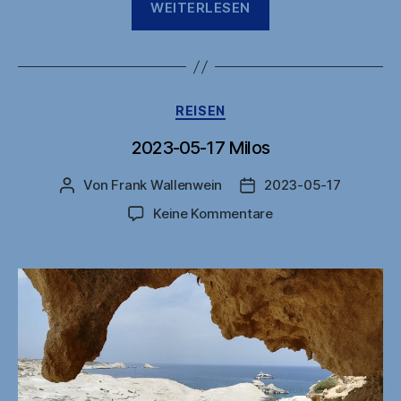
WEITERLESEN
zu
Hause“
Kategorien
REISEN
2023-05-17 Milos
Von
Frank Wallenwein
2023-05-17
Beitragsautor
Veröffentlichungsdatu
zu
Keine Kommentare
2023-
05-
17
Milos