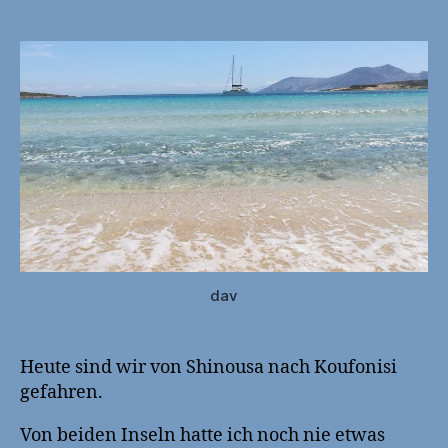
2023-
05-
13
Ankern
in
der
Nordbucht
von
Koufonisi
dav
Heute sind wir von Shinousa nach Koufonisi
gefahren.
Von beiden Inseln hatte ich noch nie etwas