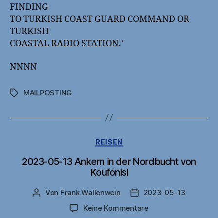
FINDING
TO TURKISH COAST GUARD COMMAND OR
TURKISH
COASTAL RADIO STATION.‘
NNNN
MAILPOSTING
Schlagwörter
Kategorien
REISEN
2023-05-13 Ankern in der Nordbucht von
Koufonisi
Von
Frank Wallenwein
2023-05-13
Beitragsautor
Veröffentlichungsdatu
zu
Keine Kommentare