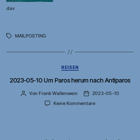
dav
MAILPOSTING
Schlagwörter
Kategorien
REISEN
2023-05-10 Um Paros herum nach Antiparos
Von
Frank Wallenwein
2023-05-10
Beitragsautor
Veröffentlichungsdatu
zu
Keine Kommentare
2023-
05-
10
Um
Paros