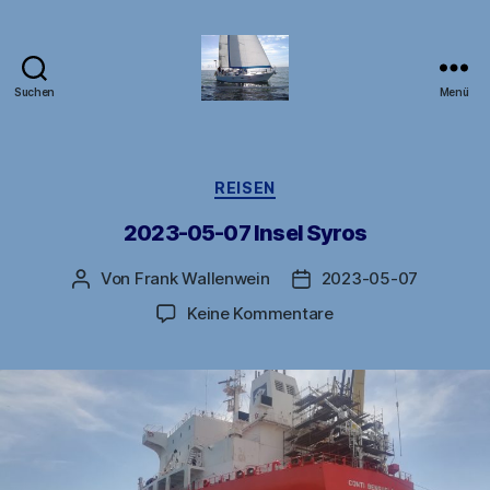
Suchen
Menü
DB1FW
Kategorien
REISEN
2023-05-07 Insel Syros
Von
Frank Wallenwein
2023-05-07
Beitragsautor
Veröffentlichungsdatu
zu
Keine Kommentare
2023-
05-
07
Insel
Syros