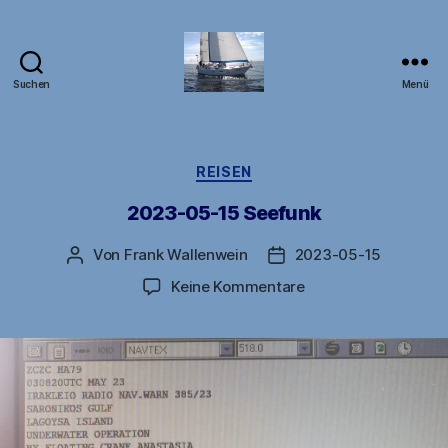
Suchen
Menü
DB1FW
Kategorien
REISEN
2023-05-15 Seefunk
Von
Frank Wallenwein
2023-05-15
Beitragsautor
Veröffentlichungsdatu
zu
Keine Kommentare
2023-
05-
15
Seefunk