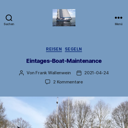
Suchen
Menü
DB1FW
Kategorien
REISEN
SEGELN
Eintages-Boat-Maintenance
Von
Frank Wallenwein
2021-04-24
Beitragsautor
Veröffentlichungsdatu
zu
2 Kommentare
Eintages-
Boat-
Maintenance