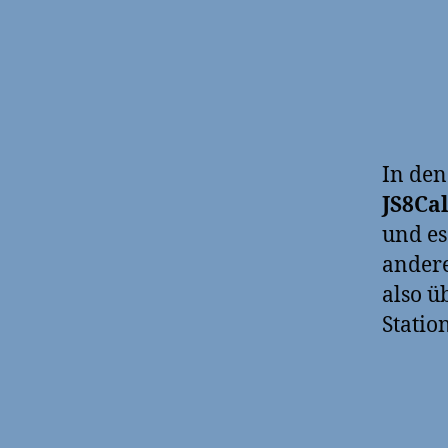
In den
JS8Cal
und es
andere
also ü
Statio