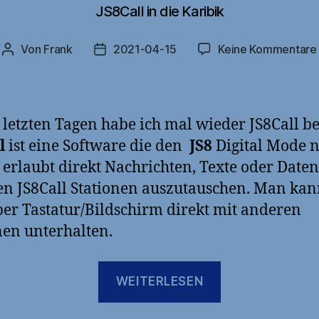
JS8Call in die Karibik
Von
Frank
2021-04-15
Keine Kommentare
Beitragsautor
Veröffentlichungsdatum
 letzten Tagen habe ich mal wieder JS8Call be
l
ist eine Software die den
JS8
Digital Mode n
 erlaubt direkt Nachrichten, Texte oder Daten
n JS8Call Stationen auszutauschen. Man kan
ber Tastatur/Bildschirm direkt mit anderen
nen unterhalten.
„JS8Call
WEITERLESEN
in
die