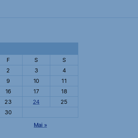
Karibik“
F
S
S
2
3
4
9
10
11
16
17
18
23
24
25
30
Mai »