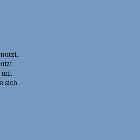
zu
JS8Call
in
die
Karibik
nutzt.
utzt
 mit
n sich