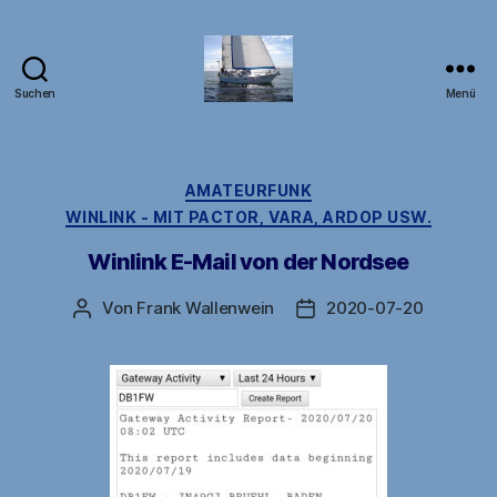
Suchen
Menü
DB1FW
Kategorien
AMATEURFUNK
WINLINK - MIT PACTOR, VARA, ARDOP USW.
Winlink E-Mail von der Nordsee
Von
Frank Wallenwein
2020-07-20
Beitragsautor
Veröffentlichungsdatu