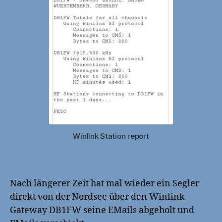
Winlink Station report
Nach längerer Zeit hat mal wieder ein Segler
direkt von der Nordsee über den Winlink
Gateway DB1FW seine EMails abgeholt und