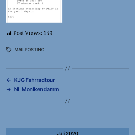
Post Views:
159
MAILPOSTING
Schlagwörter
←
KJG Fahrradtour
→
NL Monikendamm
Juli 2020