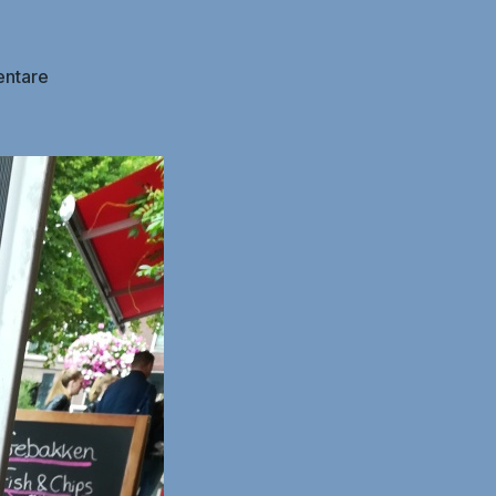
zu
ntare
Marker
Wadden
-
>
Hoorn