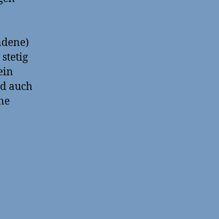
ndene)
stetig
ein
nd auch
ne