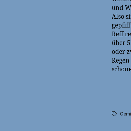
und Wi
Also s
gepfif
Reff r
über 5
oder z
Regen 
schöne
Gemi
Schlagwö