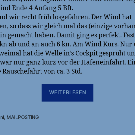
nd Ende 4 Anfang 5 Bft.
ind wir recht früh losgefahren. Der Wind hat
fen, so dass wir gleich mal das (einzige vorha
ein gemacht haben. Damit ging es perfekt. Fast 
kn ab und an auch 6 kn. Am Wind Kurs. Nur 
weimal hat die Welle in’s Cockpit gesprüht u
war nur ganz kurz vor der Hafeneinfahrt. Ei
 Rauschefahrt von ca. 3 Std.
„Marker
WEITERLESEN
Wadden
-
>
ni
,
MAILPOSTING
rter
Hoorn“