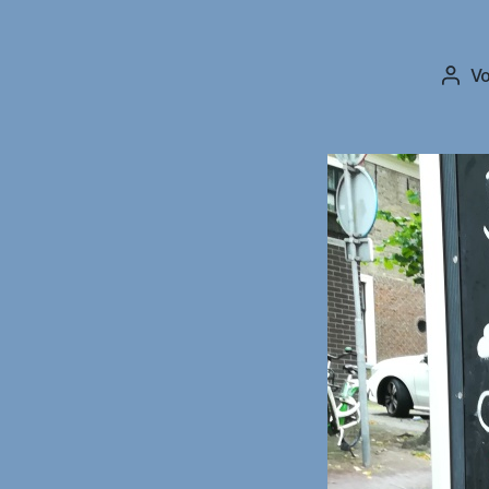
V
Beit