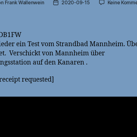
on
Frank Wallenwein
2020-09-15
Keine Komme
ragsautor
Veröffentlichungsdatum
 DB1FW
ieder ein Test vom Strandbad Mannheim. Üb
et. Verschickt von Mannheim über
gsstation auf den Kanaren .
receipt requested]