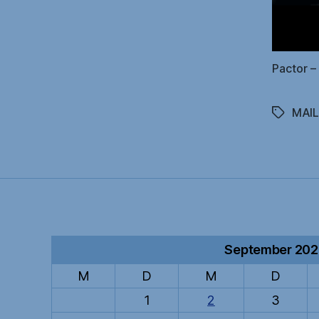
Pactor 
MAI
Schlagwö
September 20
M
D
M
D
1
2
3