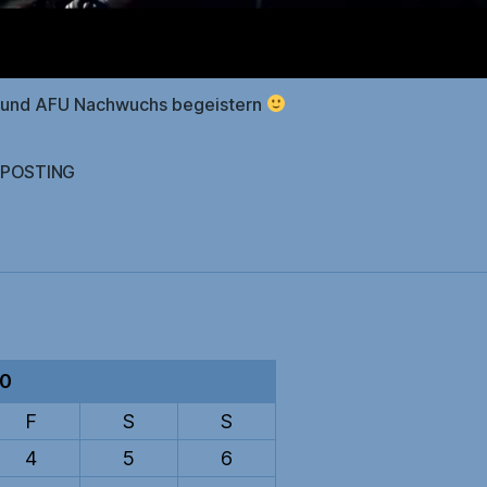
– und AFU Nachwuchs begeistern
LPOSTING
rter
20
F
S
S
4
5
6