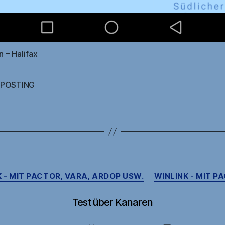
 – Halifax
LPOSTING
rter
Kategorien
 - MIT PACTOR, VARA, ARDOP USW.
WINLINK - MIT P
Test über Kanaren