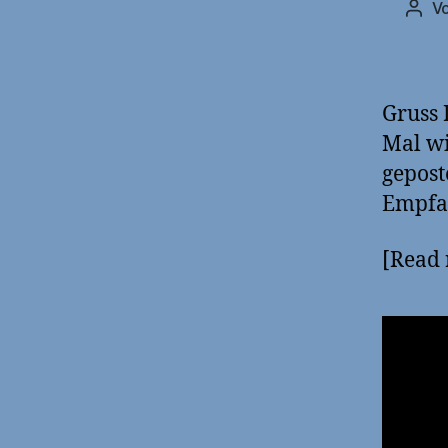
V
Beit
Gruss
Mal w
gepost
Empfan
[Read 