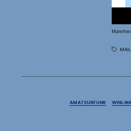
Mannhein
MAI
Schlagwö
AMATEURFUNK
WINLINK