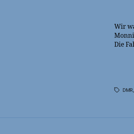
Wir wa
Monni
Die Fa
DMR
Schlagwö