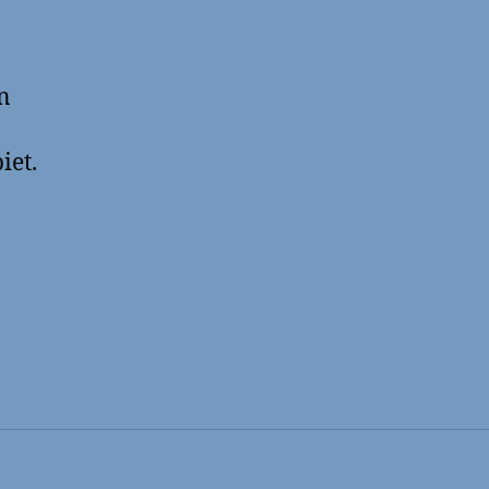
n
iet.
am“