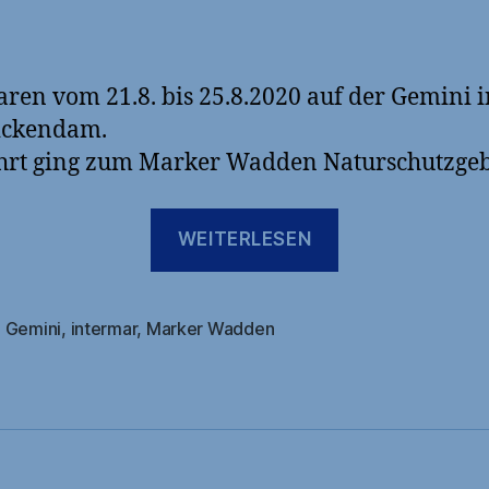
ren vom 21.8. bis 25.8.2020 auf der Gemini i
ckendam.
hrt ging zum Marker Wadden Naturschutzgeb
„21.8
WEITERLESEN
Monnickend
,
Gemini
,
intermar
,
Marker Wadden
rter