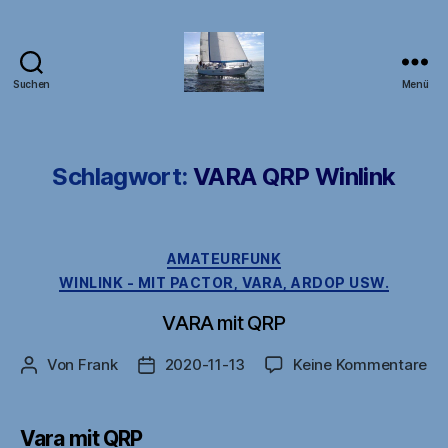
Suchen
Menü
DB1FW
Schlagwort:
VARA QRP Winlink
Kategorien
AMATEURFUNK
WINLINK - MIT PACTOR, VARA, ARDOP USW.
VARA mit QRP
zu
Von
Frank
2020-11-13
Keine Kommentare
Beitragsautor
Veröffentlichungsdatum
VA
mi
QR
Vara mit QRP