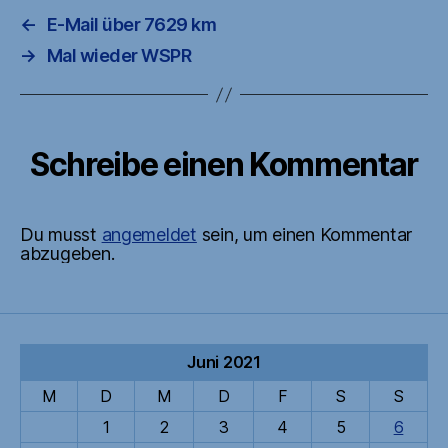
←
E-Mail über 7629 km
→
Mal wieder WSPR
Schreibe einen Kommentar
Du musst
angemeldet
sein, um einen Kommentar
abzugeben.
Juni 2021
M
D
M
D
F
S
S
1
2
3
4
5
6