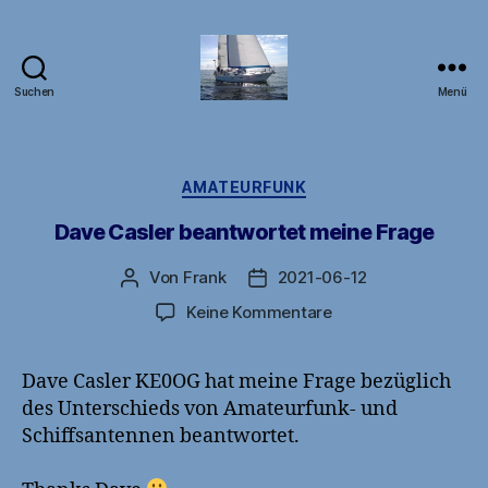
Suchen
Menü
DB1FW
Kategorien
AMATEURFUNK
Dave Casler beantwortet meine Frage
Von
Frank
2021-06-12
Beitragsautor
Veröffentlichungsdatum
zu
Keine Kommentare
Dave
Casler
Dave Casler KE0OG hat meine Frage bezüglich
beantwortet
des Unterschieds von Amateurfunk- und
meine
Frage
Schiffsantennen beantwortet.