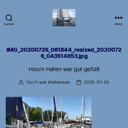
Suchen
Menü
DB1FW
IMG_20200726_081844_resized_2020072
6_043514653.jpg
Hoorn Hafen war gut gefüllt
Von
Frank Wallenwein
2020-07-26
Beitragsautor
Veröffentlichungsdatu