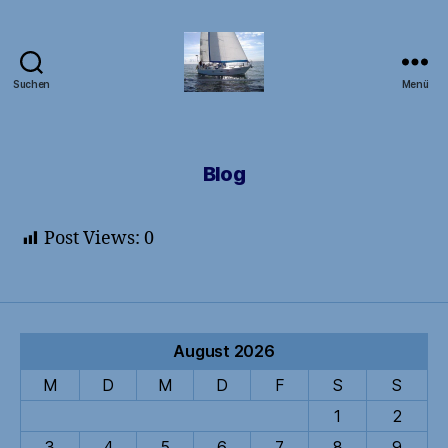
Suchen
Menü
DB1FW
Blog
Post Views:
0
August 2026
M
D
M
D
F
S
S
1
2
3
4
5
6
7
8
9